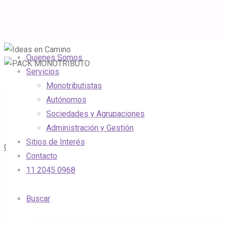
Quienes Somos
Servicios
Monotributistas
PACK MONOTRIBUTO
Autónomos
Sociedades y Agrupaciones
Administración y Gestión
Olvidate de hacer trámites
Sitios de Interés
Conocelo ►
Contacto
11 2045 0968
Buscar