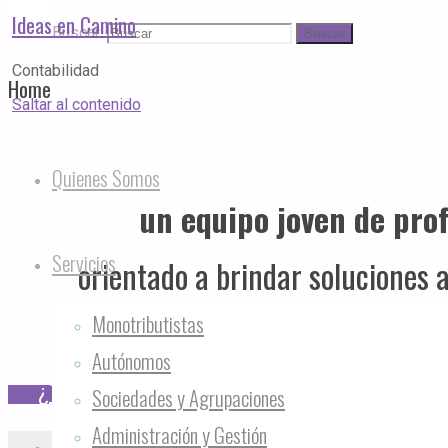
Ideas en Camino
Buscar:
Buscar
Contabilidad
Home
Saltar al contenido
Quienes Somos
un equipo joven de pro
Servicios
orientado a brindar soluciones
Monotributistas
Autónomos
¿Tenés alguna consulta?
Sociedades y Agrupaciones
Administración y Gestión